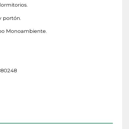
ormitorios.
 portón.
ipo Monoambiente.
1880248