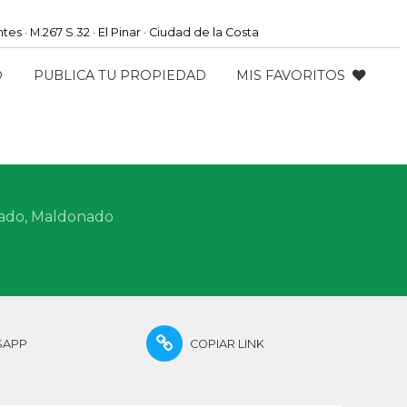
es · M.267 S.32 · El Pinar · Ciudad de la Costa
O
PUBLICA TU PROPIEDAD
MIS FAVORITOS
nado, Maldonado
SAPP
COPIAR LINK