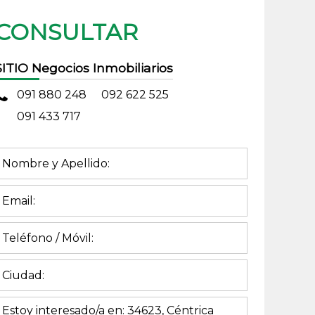
CONSULTAR
SITIO Negocios Inmobiliarios
091 880 248
092 622 525
091 433 717