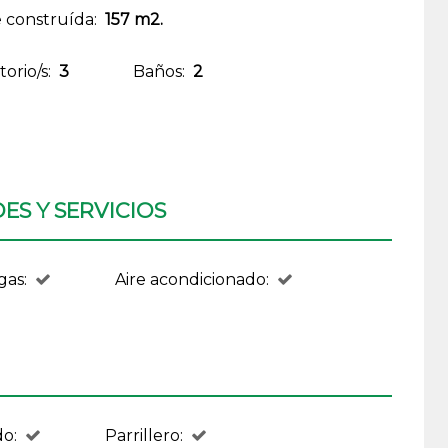
e construída:
157 m2.
orio/s:
3
Baños:
2
S Y SERVICIOS
gas:
Aire acondicionado:
o:
Parrillero: