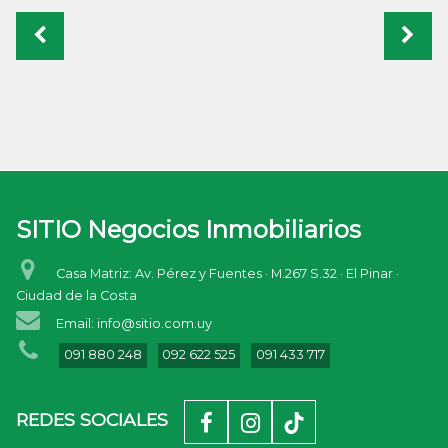
Casa Matriz: Av. Pérez y Fuentes · M.267 S.32 · El Pinar ·
Ciudad de la Costa
Email: info@sitio.com.uy
091 880 248
092 622 525
091 433 717
REDES SOCIALES
SECCIONES
Quiénes Somos
Publica tu Propiedad
Díganos lo que Busca
Remate
Contacto
Venta
Alquiler
Alquiler Turístico
MIS FAVORITOS