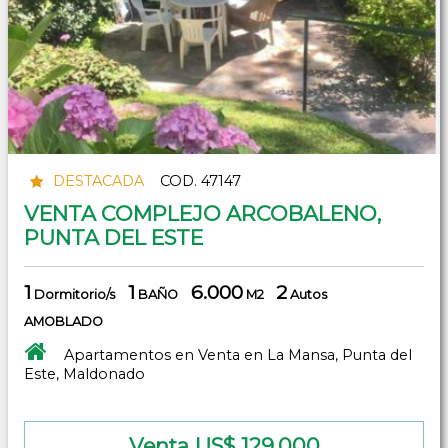
DESTACADA
COD. 47147
VENTA COMPLEJO ARCOBALENO,
PUNTA DEL ESTE
1
1
6.000
2
Dormitorio/s
BAÑO
M2
Autos
AMOBLADO
Apartamentos en Venta en La Mansa, Punta del
Este, Maldonado
Venta US$ 129.000