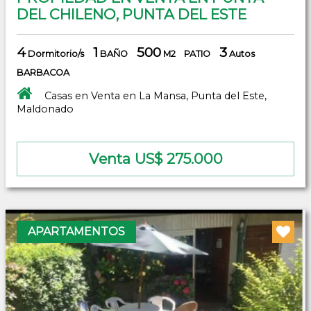
DEL CHILENO, PUNTA DEL ESTE
4
1
500
3
Dormitorio/s
BAÑO
M2
PATIO
Autos
BARBACOA
Casas en Venta en La Mansa, Punta del Este,
Maldonado
Venta US$ 275.000
APARTAMENTOS