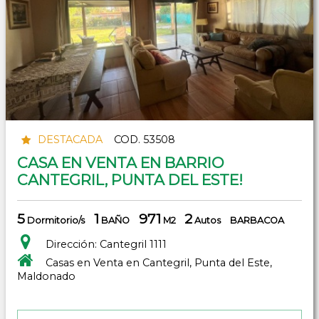
DESTACADA
COD. 53508
CASA EN VENTA EN BARRIO
CANTEGRIL, PUNTA DEL ESTE!
5
1
971
2
Dormitorio/s
BAÑO
M2
Autos
BARBACOA
Dirección: Cantegril 1111
Casas en Venta en Cantegril, Punta del Este,
Maldonado