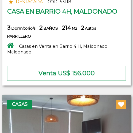
DESTACADA
COD. 53118
CASA EN BARRIO 4H, MALDONADO
3
2
214
2
Dormitorio/s
BAÑOS
M2
Autos
PARRILLERO
Casas en Venta en Barrio 4 H, Maldonado,
Maldonado
Venta US$ 156.000
CASAS