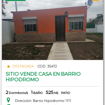
DESTACADA
COD. 35472
SITIO VENDE CASA EN BARRIO
HIPODROMO
2
1
525
Dormitorio/s
BAÑO
M2
PATIO
Dirección: Barrio Hipodromo 1111