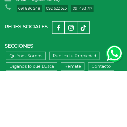
091 880 248
092 622 525
091 433 717
REDES SOCIALES
SECCIONES
Quiénes Somos
Publica tu Propiedad
Díganos lo que Busca
Remate
Contacto
Venta
Alquiler
Alquiler Turístico
MIS FAVORITOS
BUSQUEDA RAPIDA
Apartamentos (6)
Casas (39)
Chacra de cultivo (3)
Chacra/ Turistica (5)