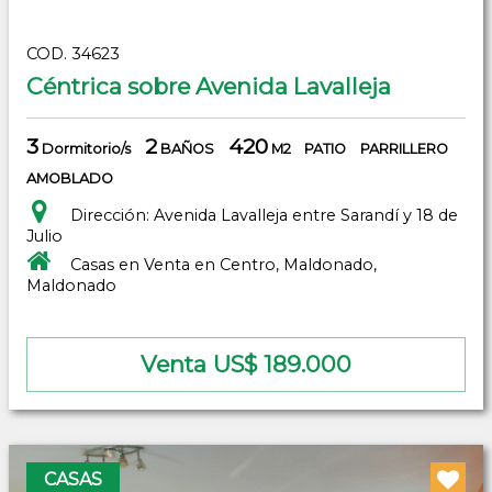
COD. 34623
Céntrica sobre Avenida Lavalleja
3
2
420
Dormitorio/s
BAÑOS
M2
PATIO
PARRILLERO
AMOBLADO
Dirección: Avenida Lavalleja entre Sarandí y 18 de
Julio
Casas en Venta en Centro, Maldonado,
Maldonado
Venta US$ 189.000
CASAS