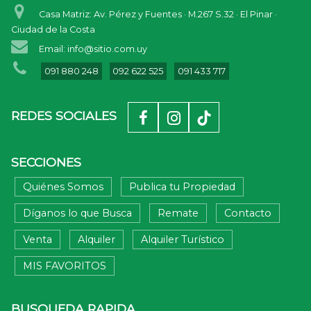
Casa Matriz: Av. Pérez y Fuentes · M.267 S.32 · El Pinar ·
Ciudad de la Costa
Email: info@sitio.com.uy
091 880 248
092 622 525
091 433 717
REDES SOCIALES
SECCIONES
Quiénes Somos
Publica tu Propiedad
Díganos lo que Busca
Remate
Contacto
Venta
Alquiler
Alquiler Turístico
MIS FAVORITOS
BUSQUEDA RAPIDA