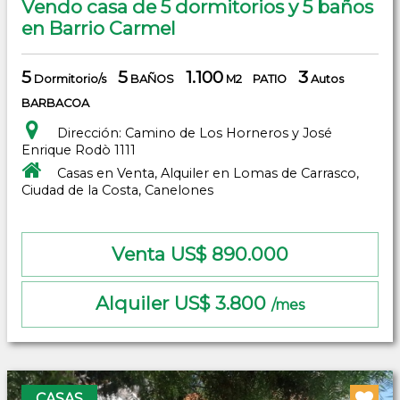
Vendo casa de 5 dormitorios y 5 baños
en Barrio Carmel
5
5
1.100
3
Dormitorio/s
BAÑOS
M2
PATIO
Autos
BARBACOA
Dirección: Camino de Los Horneros y José
Enrique Rodò 1111
Casas en Venta, Alquiler en Lomas de Carrasco,
Ciudad de la Costa, Canelones
Venta US$ 890.000
Alquiler US$ 3.800
/mes
CASAS