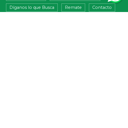
Díganos lo que Busca
Remate
Contacto
Venta
Alquiler
Alquiler Turístico
MIS FAVORITOS
BUSQUEDA RAPIDA
Apartamentos (6)
Casas (39)
Chacra de cultivo (3)
Chacra/ Turistica (5)
Locales Comerciales (1)
Terrenos (10)
Ciudad de la Costa (19)
Maldonado (7)
Punta del Este (5)
Montevideo (5)
San Jacinto (4)
San Carlos (4)
Atlántida (3)
Venta (58)
Alquiler (4)
Alquiler Turístico (4)