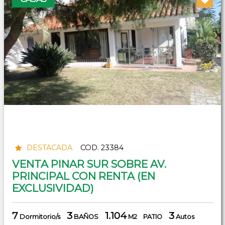
DESTACADA
COD. 23384
VENTA PINAR SUR SOBRE AV.
PRINCIPAL CON RENTA (EN
EXCLUSIVIDAD)
7
3
1.104
3
Dormitorio/s
BAÑOS
M2
PATIO
Autos