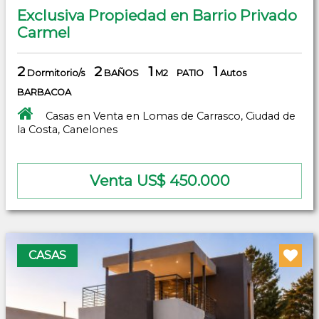
Exclusiva Propiedad en Barrio Privado
Carmel
2
2
1
1
Dormitorio/s
BAÑOS
M2
PATIO
Autos
BARBACOA
Casas en Venta en Lomas de Carrasco, Ciudad de
la Costa, Canelones
Venta US$ 450.000
CASAS