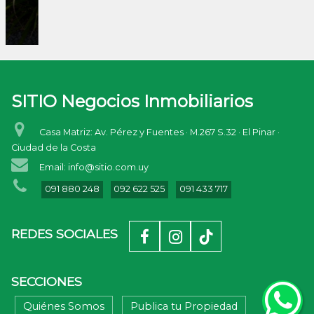
SITIO Negocios Inmobiliarios
Casa Matriz: Av. Pérez y Fuentes · M.267 S.32 · El Pinar ·
Ciudad de la Costa
Email: info@sitio.com.uy
091 880 248
092 622 525
091 433 717
REDES SOCIALES
SECCIONES
Quiénes Somos
Publica tu Propiedad