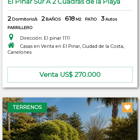
El Pinar Sur A 2 Cuadras de la Playa
2
2
618
3
Dormitorio/s
BAÑOS
M2
PATIO
Autos
PARRILLERO
Dirección: El pinar 1111
Casas en Venta en El Pinar, Ciudad de la Costa,
Canelones
Venta US$ 270.000
TERRENOS