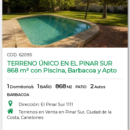
COD. 62095
TERRENO ÚNICO EN EL PINAR SUR
868 m² con Piscina, Barbacoa y Apto
1
1
868
2
Dormitorio/s
BAÑO
M2
PATIO
Autos
BARBACOA
Dirección: El Pinar Sur 1111
Terrenos en Venta en Pinar Sur, Ciudad de la
Costa, Canelones