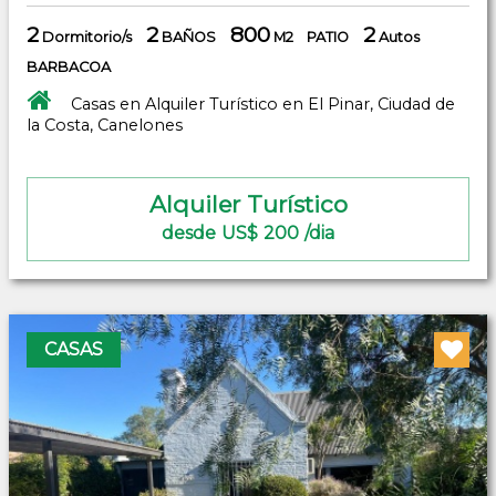
2
2
800
2
Dormitorio/s
BAÑOS
M2
PATIO
Autos
BARBACOA
Casas en Alquiler Turístico en El Pinar, Ciudad de
la Costa, Canelones
Alquiler Turístico
desde US$ 200 /dia
CASAS