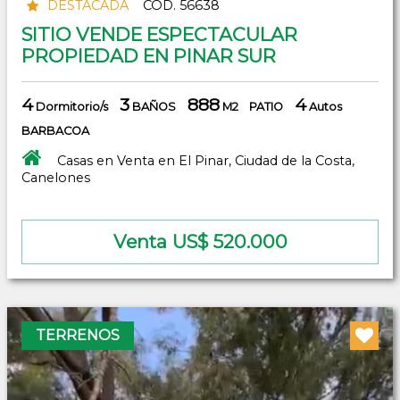
DESTACADA
COD. 56638
SITIO VENDE ESPECTACULAR
PROPIEDAD EN PINAR SUR
4
3
888
4
Dormitorio/s
BAÑOS
M2
PATIO
Autos
BARBACOA
Casas en Venta en El Pinar, Ciudad de la Costa,
Canelones
Venta US$ 520.000
TERRENOS