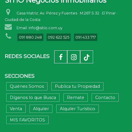
SITIO Negocios Inmobiliarios
Casa Matriz: Av. Pérez y Fuentes · M.267 S.32 · El Pinar ·
Ciudad de la Costa
Email: info@sitio.com.uy
091 880 248
092 622 525
091 433 717
REDES SOCIALES
SECCIONES
Quiénes Somos
Publica tu Propiedad
Díganos lo que Busca
Remate
Contacto
Venta
Alquiler
Alquiler Turístico
MIS FAVORITOS